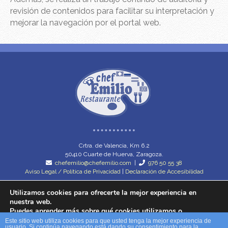
revisión de contenidos para facilitar su interpretación y
mejorar la navegación por el portal web.
Crtra. de Valencia, Km 6.2
50410 Cuarte de Huerva, Zaragoza.
chefemilio@chefemilio.com
|
976 50 55 38
Aviso Legal / Política de Privacidad
|
Declaración de Accesibilidad
Utilizamos cookies para ofrecerte la mejor experiencia en
nuestra web.
PROGRAMA KIT DIGITAL COFINANCIADO POR LOS FONDOS NEXT
Puedes aprender más sobre qué cookies utilizamos o
GENERATION (EU) DEL MECANISMO DE RECUPERACIÓN Y RESILENCIA.
desactivarlas en los
ajustes
.
Este sitio web utiliza cookies para que usted tenga la mejor experiencia de
usuario. Si continúa navegando está dando su consentimiento para la